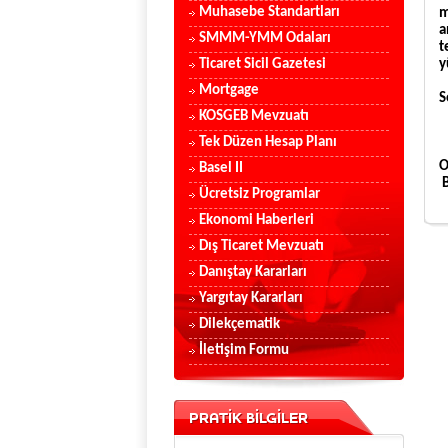
Muhasebe Standartları
m
a
SMMM-YMM Odaları
t
Ticaret Sicil Gazetesi
y
Mortgage
S
KOSGEB Mevzuatı
T
Tek Düzen Hesap Planı
Basel II
Ücretsiz Programlar
Ekonomi Haberleri
Dış Ticaret Mevzuatı
Danıştay Kararları
Yargıtay Kararları
Dilekçematik
İletişim Formu
PRATİK BİLGİLER