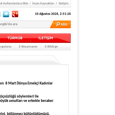
ık Kullanılanlara Ekle
/
İnsan Kaynakları
/
İletişim
10 Ağustos 2026, 2:51:27
TÜRMOB
İLETİŞİM
rgulama
E-Beyanname
E-Bildirge
ının 8 Mart Dünya Emekçi Kadınlar
 güçsüzlüğü söylemleri ile
büyük umutları ve erkekle beraber
erini, bölünmez bütünlüğümüzü,