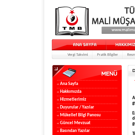
ANA SAYFA
HAKKIMI
Vergi Takvimi
Pratik Bilgiler
Resm
Ana Sayfa
Hakkımızda
A
Hizmetlerimiz
g
Duyurular / Yazılar
E
Mükellef Bilgi Panosu
d
Güncel Mevzuat
g
Basından Yazılar
T