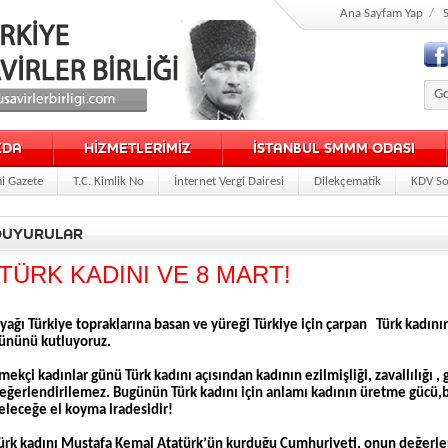
Ana Sayfam Yap
/
S
ZDA
HİZMETLERİMİZ
İSTANBUL SMMM ODASI
i Gazete
T.C. Kimlik No
İnternet Vergi Dairesi
Dilekçematik
KDV So
DUYURULAR
TÜRK KADINI VE 8 MART!
yağı Türkiye topraklarına basan ve yüreği Türkiye için çarpan Türk kadın
ününü kutluyoruz.
mekçi kadınlar günü Türk kadını açısından kadının ezilmişliği, zavallılığı ,
eğerlendirilemez. Bugünün Türk kadını için anlamı kadının üretme gücü,
eleceğe el koyma iradesidir!
ürk kadını Mustafa Kemal Atatürk’ün kurduğu Cumhuriyeti, onun değerl