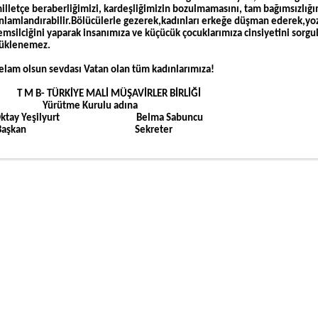
illetçe beraberliğimizi, kardeşliğimizin bozulmamasını, tam bağımsızlığı
nlamlandırabilir.Bölücülerle gezerek,kadınları erkeğe düşman ederek,yoz
emsilciğini yaparak insanımıza ve küçücük çocuklarımıza cinsiyetini sorgu
üklenemez.
elam olsun sevdası Vatan olan tüm kadınlarımıza!
 M B- TÜRKİYE MALİ MÜŞAVİRLER BİRLİĞİ
Yürütme Kurulu adına
Oktay Yeşilyurt Belma Sabuncu
Başkan Sekreter