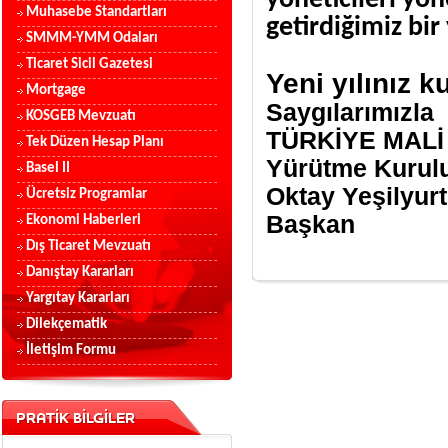
yöneticileri
yön
Muhasebe Standartları
getirdiğimiz bir 
SMMM-YMM Odaları
Ticaret Sicil Gazetesi
Yeni yılınız k
Mortgage
Saygılarımızla
KOSGEB Mevzuatı
TÜRKİYE MALİ 
Tek Düzen Hesap Planı
Yürütme Kurul
Basel II
Oktay Yeşilyu
Ücretsiz Programlar
Başkan Se
Ekonomi Haberleri
Dış Ticaret Mevzuatı
Danıştay Kararları
Yargıtay Kararları
Dilekçematik
İletişim Formu
PRATİK BİLGİLER