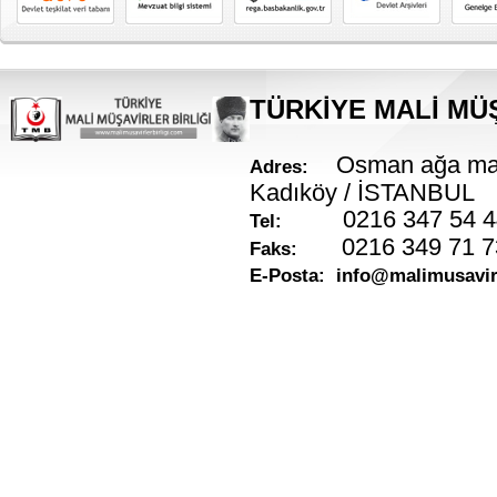
TÜRKİYE MALİ MÜŞ
Osman ağa mah
Adres:
Kadıköy / İSTANBUL
0216 347 54 
Tel:
0216 349 71 7
Faks:
E-Posta:
info@malimusavirl