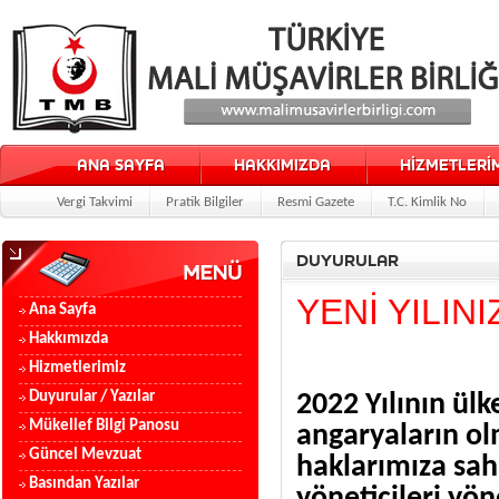
ANA SAYFA
HAKKIMIZDA
HİZMETLERİ
Vergi Takvimi
Pratik Bilgiler
Resmi Gazete
T.C. Kimlik No
DUYURULAR
YENİ YILIN
Ana Sayfa
Hakkımızda
Hizmetlerimiz
Duyurular / Yazılar
2022 Yılının ülk
Mükellef Bilgi Panosu
angaryaların ol
Güncel Mevzuat
haklarımıza sahi
Basından Yazılar