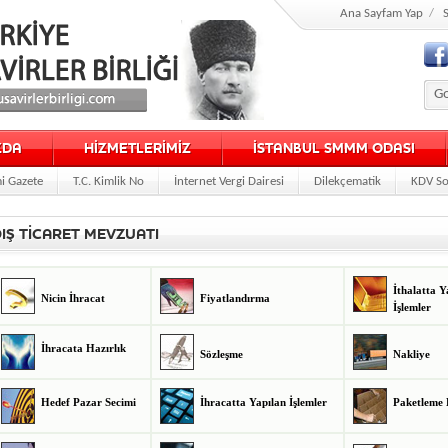
Ana Sayfam Yap
/
S
ZDA
HİZMETLERİMİZ
İSTANBUL SMMM ODASI
i Gazete
T.C. Kimlik No
İnternet Vergi Dairesi
Dilekçematik
KDV So
IŞ TİCARET MEVZUATI
İthalatta Y
Nicin İhracat
Fiyatlandırma
İşlemler
İhracata Hazırlık
Sözleşme
Nakliye
Hedef Pazar Secimi
İhracatta Yapılan İşlemler
Paketleme 