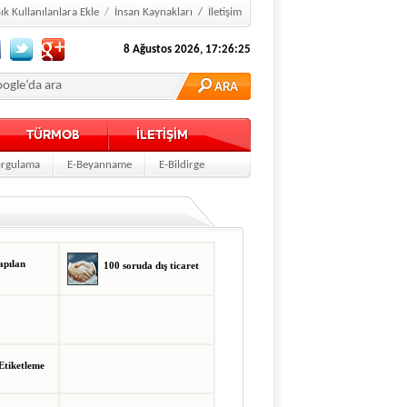
ık Kullanılanlara Ekle
/
İnsan Kaynakları
/
İletişim
8 Ağustos 2026, 17:26:25
TÜRMOB
İLETİŞİM
rgulama
E-Beyanname
E-Bildirge
apılan
100 soruda dış ticaret
Etiketleme