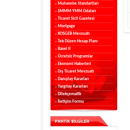
Muhasebe Standartları
SMMM-YMM Odaları
Ticaret Sicil Gazetesi
Mortgage
KOSGEB Mevzuatı
Tek Düzen Hesap Planı
Basel II
Ücretsiz Programlar
Ekonomi Haberleri
Dış Ticaret Mevzuatı
Danıştay Kararları
Yargıtay Kararları
Dilekçematik
İletişim Formu
PRATİK BİLGİLER