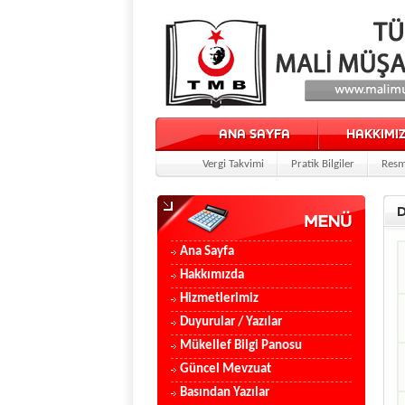
ANA SAYFA
HAKKIMI
Vergi Takvimi
Pratik Bilgiler
Resm
D
Ana Sayfa
Hakkımızda
Hizmetlerimiz
Duyurular / Yazılar
Mükellef Bilgi Panosu
Güncel Mevzuat
Basından Yazılar